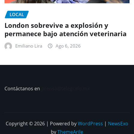
LOCAL
London sobrevive a explosión y
permanece bajo atención veterinaria
Emiliano Lira
Ago 6, 2026
Contáctanos en
prensa@telegrafo.mx
Copyright © 2026 | Powered by
WordPress
|
NewsExo
by
ThemeArile