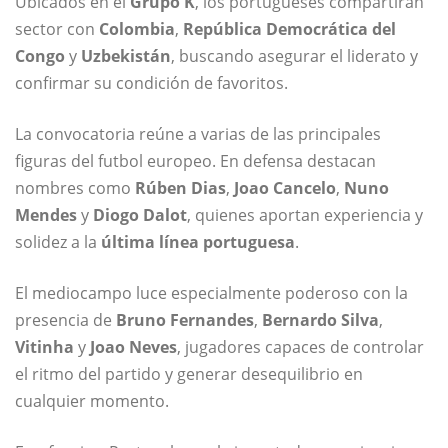
Ubicados en el
Grupo K
, los portugueses compartirán
sector con
Colombia
,
República Democrática del
Congo
y
Uzbekistán
, buscando asegurar el liderato y
confirmar su condición de favoritos.
La convocatoria reúne a varias de las principales
figuras del futbol europeo. En defensa destacan
nombres como
Rúben Dias
,
Joao Cancelo
,
Nuno
Mendes
y
Diogo Dalot
, quienes aportan experiencia y
solidez a la
última línea portuguesa
.
El mediocampo luce especialmente poderoso con la
presencia de
Bruno Fernandes
,
Bernardo Silva
,
Vitinha
y
Joao Neves
, jugadores capaces de controlar
el ritmo del partido y generar desequilibrio en
cualquier momento.