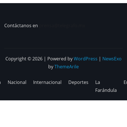
Contáctanos en
prensa@telegrafo.mx
Copyright © 2026 | Powered by
WordPress
|
NewsExo
by
ThemeArile
n
Nacional
Internacional
Deportes
La
E
Farándula