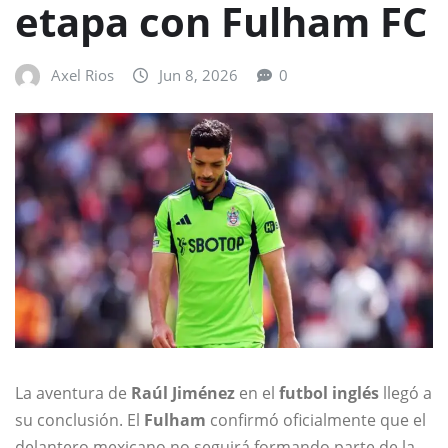
etapa con Fulham FC
Axel Rios
Jun 8, 2026
0
La aventura de
Raúl Jiménez
en el
futbol inglés
llegó a
su conclusión. El
Fulham
confirmó oficialmente que el
delantero mexicano no seguirá formando parte de la