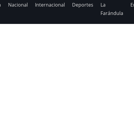
n
Nacional
Internacional
Deportes
La
E
Farándula