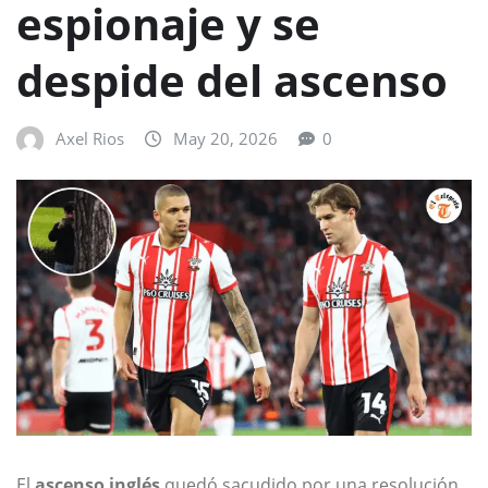
espionaje y se
despide del ascenso
Axel Rios
May 20, 2026
0
El
ascenso inglés
quedó sacudido por una resolución