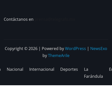
Contáctanos en
prensa@telegrafo.mx
Copyright © 2026 | Powered by
WordPress
|
NewsExo
by
ThemeArile
n
Nacional
Internacional
Deportes
La
E
Farándula