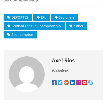
del
Championship
.
DEPORTES
EFL
Espionaje
Football League Championship
futbol
Southampton
Axel Rios
Website: