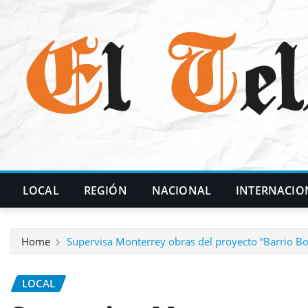
Skip
to
content
LOCAL
REGIÓN
NACIONAL
INTERNACIO
Home
Supervisa Monterrey obras del proyecto “Barrio Bo
LOCAL