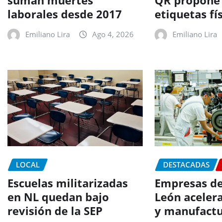
suman muertes
QR propone 
laborales desde 2017
etiquetas fí
Emiliano Lira
Ago 4, 2026
Emiliano Lira
LOCAL
DESTACADAS
Escuelas militarizadas
Empresas d
en NL quedan bajo
León aceler
revisión de la SEP
y manufact