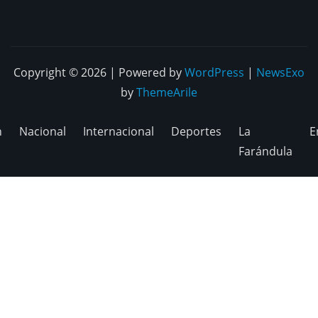
Copyright © 2026 | Powered by
WordPress
|
NewsExo
by
ThemeArile
n
Nacional
Internacional
Deportes
La
E
Farándula