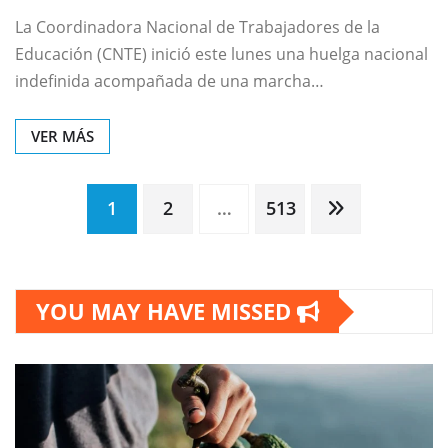
La Coordinadora Nacional de Trabajadores de la
Educación (CNTE) inició este lunes una huelga nacional
indefinida acompañada de una marcha…
VER MÁS
Paginación
1
2
…
513
de
YOU MAY HAVE MISSED
entradas