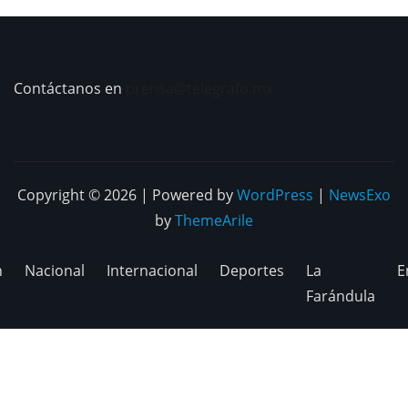
Contáctanos en
prensa@telegrafo.mx
Copyright © 2026 | Powered by
WordPress
|
NewsExo
by
ThemeArile
n
Nacional
Internacional
Deportes
La
E
Farándula