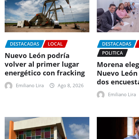
DESTACADAS
LOCAL
DESTACADAS
POLITICA
Nuevo León podría
volver al primer lugar
Morena elegi
energético con fracking
Nuevo León
dos encuest
Emiliano Lira
Ago 8, 2026
Emiliano Lira