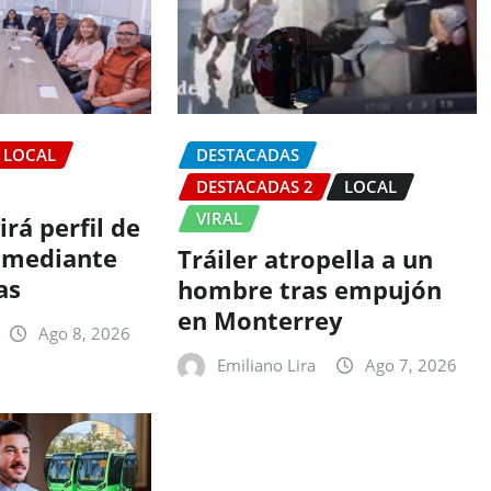
LOCAL
DESTACADAS
DESTACADAS 2
LOCAL
VIRAL
rá perfil de
 mediante
Tráiler atropella a un
as
hombre tras empujón
en Monterrey
Ago 8, 2026
Emiliano Lira
Ago 7, 2026