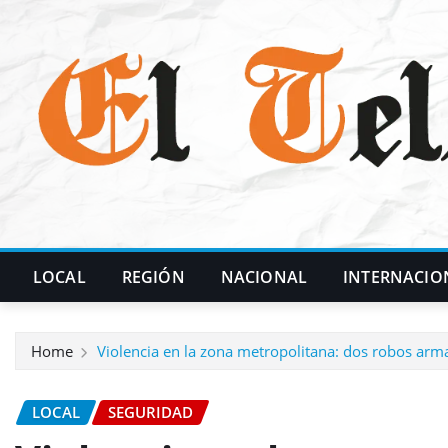
Skip
to
content
LOCAL
REGIÓN
NACIONAL
INTERNACIO
Home
Violencia en la zona metropolitana: dos robos ar
LOCAL
SEGURIDAD