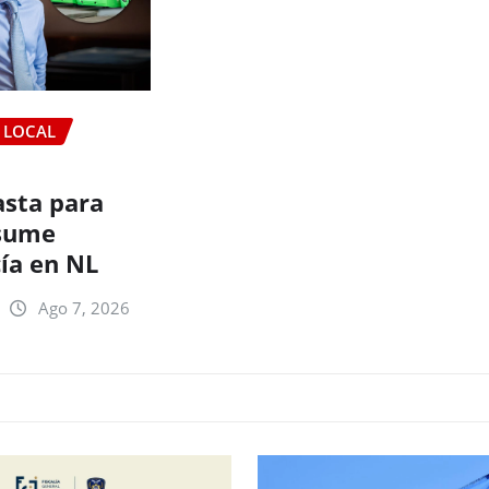
LOCAL
sta para
esume
ía en NL
Ago 7, 2026