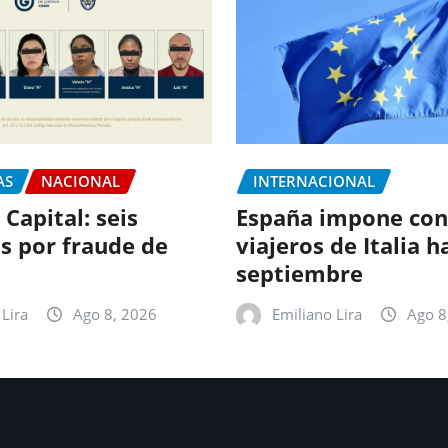
AS
NACIONAL
INTERNACIONAL
 Capital: seis
España impone con
s por fraude de
viajeros de Italia h
septiembre
Lira
Ago 8, 2026
Emiliano Lira
Ago 8