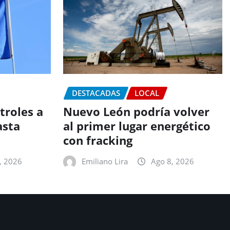
DESTACADAS
LOCAL
troles a
Nuevo León podría volver
asta
al primer lugar energético
con fracking
, 2026
Emiliano Lira
Ago 8, 2026