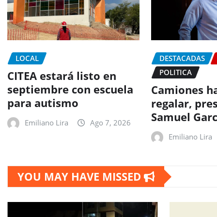
LOCAL
DESTACADAS
POLITICA
CITEA estará listo en
septiembre con escuela
Camiones ha
para autismo
regalar, pr
Samuel Garc
Emiliano Lira
Ago 7, 2026
Emiliano Lira
YOU MAY HAVE MISSED