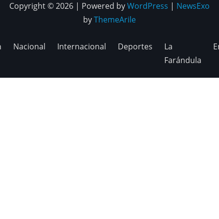
Copyright © 2026 | Powered by
WordPress
|
NewsExo
by
ThemeArile
n
Nacional
Internacional
Deportes
La
E
Farándula