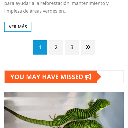
para ayudar a la reforestación, mantenimiento y
limpieza de áreas verdes en…
VER MÁS
Paginación
1
2
3
de
YOU MAY HAVE MISSED
entradas