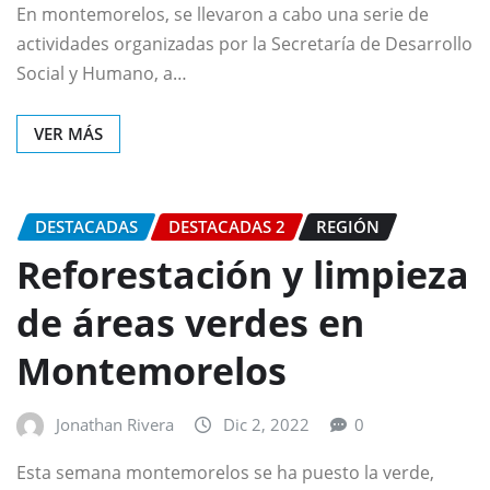
En montemorelos, se llevaron a cabo una serie de
actividades organizadas por la Secretaría de Desarrollo
Social y Humano, a…
VER MÁS
DESTACADAS
DESTACADAS 2
REGIÓN
Reforestación y limpieza
de áreas verdes en
Montemorelos
Jonathan Rivera
Dic 2, 2022
0
Esta semana montemorelos se ha puesto la verde,