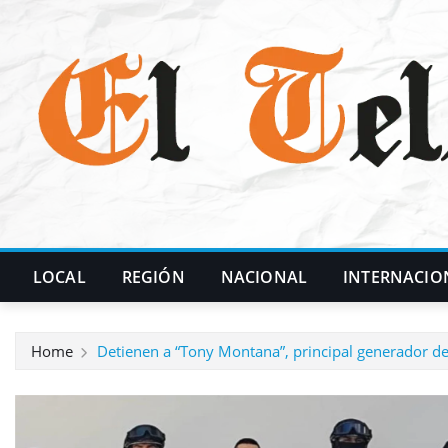
Skip
to
content
LOCAL
REGIÓN
NACIONAL
INTERNACIO
Home
Detienen a “Tony Montana”, principal generador de