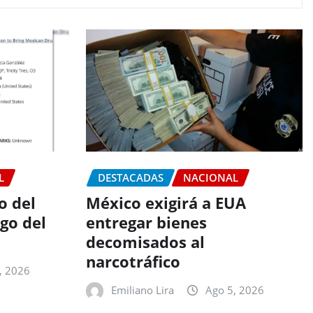
L
DESTACADAS
NACIONAL
o del
México exigirá a EUA
go del
entregar bienes
decomisados al
narcotráfico
, 2026
Emiliano Lira
Ago 5, 2026