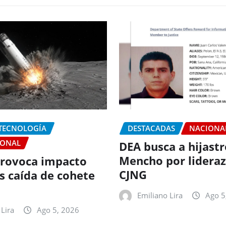
 TECNOLOGÍA
DESTACADAS
NACIONA
IONAL
DEA busca a hijastr
Mencho por lideraz
rovoca impacto
CJNG
as caída de cohete
Emiliano Lira
Ago 5
Lira
Ago 5, 2026