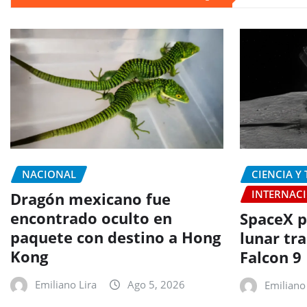
entradas
NACIONAL
CIENCIA Y
INTERNAC
Dragón mexicano fue
encontrado oculto en
SpaceX p
paquete con destino a Hong
lunar tr
Kong
Falcon 9
Emiliano Lira
Ago 5, 2026
Emiliano 