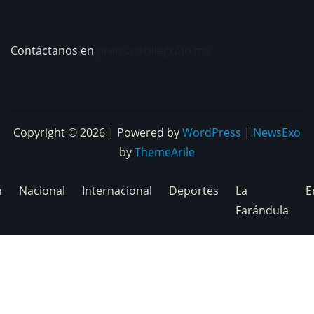
Contáctanos en
prensa@telegrafo.mx
Copyright © 2026 | Powered by
WordPress
|
NewsExo
by
ThemeArile
n
Nacional
Internacional
Deportes
La
E
Farándula