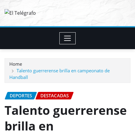
Skip
to
content
Home
Talento guerrerense brilla en campeonato de
Handball
DEPORTES
DESTACADAS
Talento guerrerense
brilla en