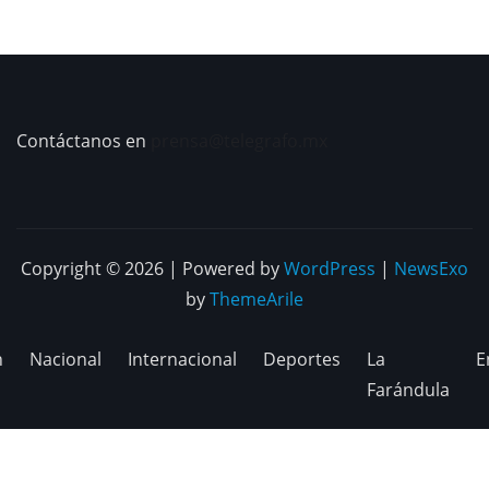
Contáctanos en
prensa@telegrafo.mx
Copyright © 2026 | Powered by
WordPress
|
NewsExo
by
ThemeArile
n
Nacional
Internacional
Deportes
La
E
Farándula