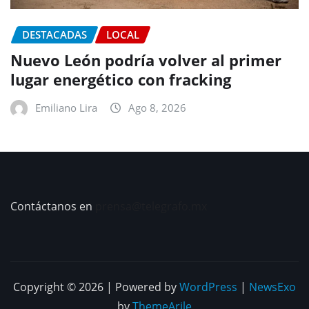
DESTACADAS
LOCAL
Nuevo León podría volver al primer
lugar energético con fracking
Emiliano Lira
Ago 8, 2026
Contáctanos en
prensa@telegrafo.mx
Copyright © 2026 | Powered by
WordPress
|
NewsExo
by
ThemeArile