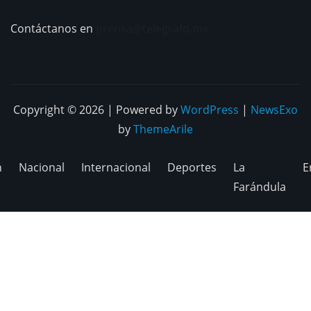
Contáctanos en
prensa@telegrafo.mx
Copyright © 2026 | Powered by
WordPress
|
NewsExo
by
ThemeArile
n
Nacional
Internacional
Deportes
La
E
Farándula