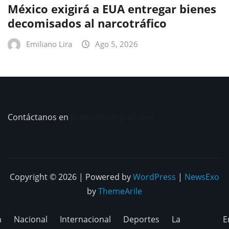
México exigirá a EUA entregar bienes
decomisados al narcotráfico
Emiliano Lira
Ago 5, 2026
Contáctanos en
prensa@telegrafo.mx
Copyright © 2026 | Powered by
WordPress
|
NewsExo
by
ThemeArile
n
Nacional
Internacional
Deportes
La
E