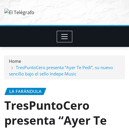
Skip
to
content
Home
TresPuntoCero presenta “Ayer Te Pedí”, su nuevo
sencillo bajo el sello Indepe Music
LA FARÁNDULA
TresPuntoCero
presenta “Ayer Te