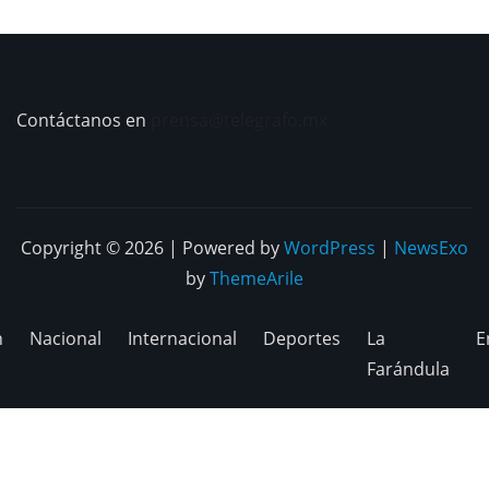
Contáctanos en
prensa@telegrafo.mx
Copyright © 2026 | Powered by
WordPress
|
NewsExo
by
ThemeArile
n
Nacional
Internacional
Deportes
La
E
Farándula