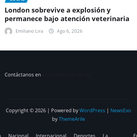
London sobrevive a explosión y
permanece bajo atención veterinaria
Emiliano Lira
Ago 6, 2026
Contáctanos en
prensa@telegrafo.mx
Copyright © 2026 | Powered by
WordPress
|
NewsExo
by
ThemeArile
n
Nacional
Internacional
Deportes
La
E