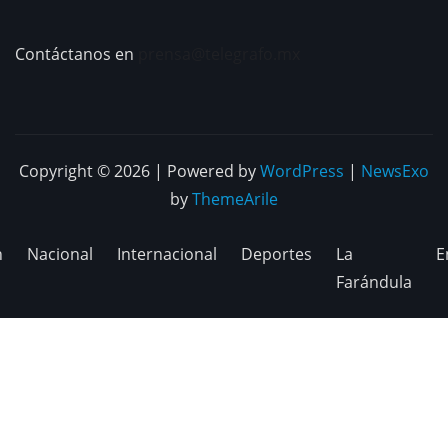
Contáctanos en
prensa@telegrafo.mx
Copyright © 2026 | Powered by
WordPress
|
NewsExo
by
ThemeArile
n
Nacional
Internacional
Deportes
La
E
Farándula