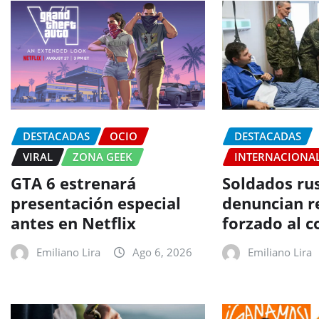
DESTACADAS
OCIO
DESTACADAS
VIRAL
ZONA GEEK
INTERNACIONA
GTA 6 estrenará
Soldados ru
presentación especial
denuncian r
antes en Netflix
forzado al 
Emiliano Lira
Ago 6, 2026
Emiliano Lira