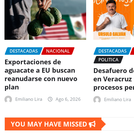
DESTACADAS
NACIONAL
DESTACADAS
POLITICA
Exportaciones de
aguacate a EU buscan
Desafuero d
reanudarse con nuevo
en Veracruz
plan
procesos pe
Emiliano Lira
Ago 6, 2026
Emiliano Lira
YOU MAY HAVE MISSED