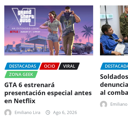
DESTACADAS
OCIO
VIRAL
DESTACAD
ZONA GEEK
Soldados
denuncia
GTA 6 estrenará
al comba
presentación especial antes
en Netflix
Emiliano 
Emiliano Lira
Ago 6, 2026