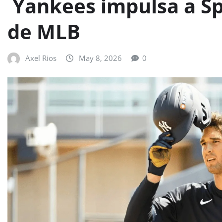
Yankees impulsa a Sp
de MLB
Axel Rios
May 8, 2026
0