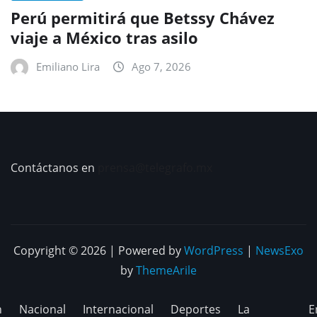
Perú permitirá que Betssy Chávez
viaje a México tras asilo
Emiliano Lira
Ago 7, 2026
Contáctanos en
prensa@telegrafo.mx
Copyright © 2026 | Powered by
WordPress
|
NewsExo
by
ThemeArile
n
Nacional
Internacional
Deportes
La
E