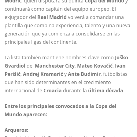
Modrić
, quien disputará su quinta
Copa del Mundo
y
continuará como capitán del equipo europeo. El
exjugador del
Real Madrid
volverá a comandar una
plantilla que combina experiencia, talento y una nueva
generación que ya comienza a consolidarse en las
principales ligas del continente.
La lista también mantiene nombres clave como
Joško
Gvardiol
del
Manchester City
,
Mateo Kovačić
,
Ivan
Perišić
,
Andrej Kramarić
y
Ante Budimir
, futbolistas
que han sido determinantes en el crecimiento
internacional de
Croacia
durante la
última década
.
Entre los principales convocados a la Copa del
Mundo aparecen:
Arqueros: