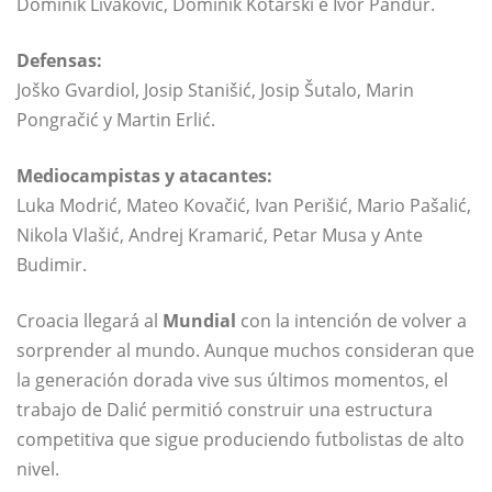
Dominik Livaković, Dominik Kotarski e Ivor Pandur.
Defensas:
Joško Gvardiol, Josip Stanišić, Josip Šutalo, Marin
Pongračić y Martin Erlić.
Mediocampistas y atacantes:
Luka Modrić, Mateo Kovačić, Ivan Perišić, Mario Pašalić,
Nikola Vlašić, Andrej Kramarić, Petar Musa y Ante
Budimir.
Croacia llegará al
Mundial
con la intención de volver a
sorprender al mundo. Aunque muchos consideran que
la generación dorada vive sus últimos momentos, el
trabajo de Dalić permitió construir una estructura
competitiva que sigue produciendo futbolistas de alto
nivel.