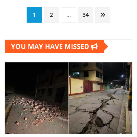
Paginación
1
2
…
34
de
YOU MAY HAVE MISSED
entradas