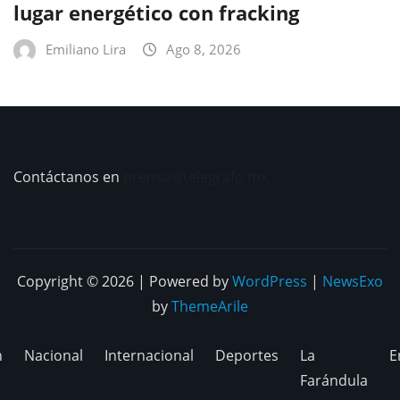
lugar energético con fracking
Emiliano Lira
Ago 8, 2026
Contáctanos en
prensa@telegrafo.mx
Copyright © 2026 | Powered by
WordPress
|
NewsExo
by
ThemeArile
n
Nacional
Internacional
Deportes
La
E
Farándula