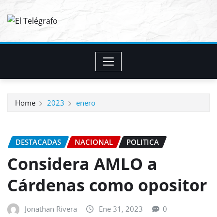
Skip
to
content
Home
2023
enero
DESTACADAS
NACIONAL
POLITICA
Considera AMLO a
Cárdenas como opositor
Jonathan Rivera
Ene 31, 2023
0