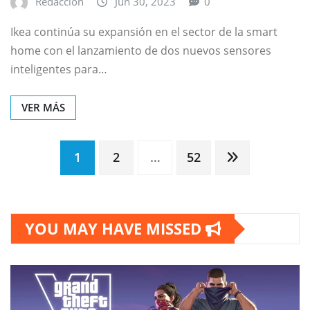
Redacción
Jun 30, 2023
0
Ikea continúa su expansión en el sector de la smart
home con el lanzamiento de dos nuevos sensores
inteligentes para…
VER MÁS
Paginación
1
2
…
52
de
YOU MAY HAVE MISSED
entradas