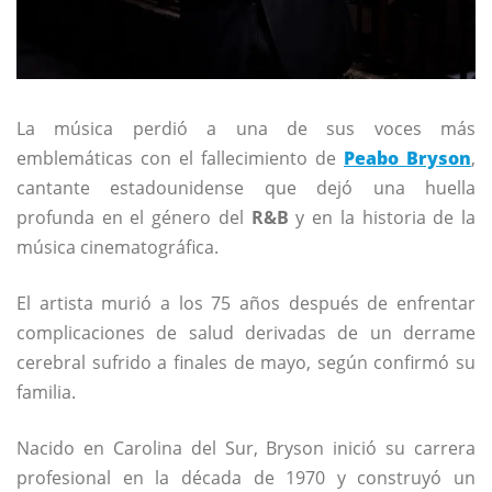
La música perdió a una de sus voces más
emblemáticas con el fallecimiento de
Peabo Bryson
,
cantante estadounidense que dejó una huella
profunda en el género del
R&B
y en la historia de la
música cinematográfica.
El artista murió a los 75 años después de enfrentar
complicaciones de salud derivadas de un derrame
cerebral sufrido a finales de mayo, según confirmó su
familia.
Nacido en
Carolina del Sur
, Bryson inició su carrera
profesional en la década de 1970 y construyó un