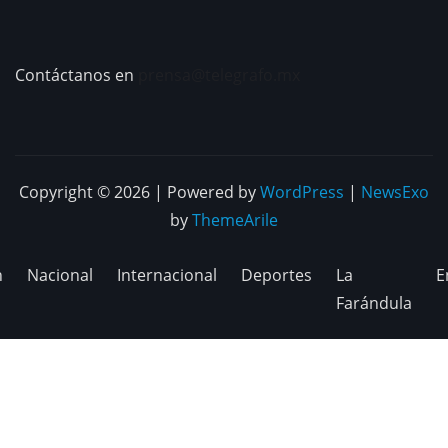
Contáctanos en
prensa@telegrafo.mx
Copyright © 2026 | Powered by
WordPress
|
NewsExo
by
ThemeArile
n
Nacional
Internacional
Deportes
La
E
Farándula