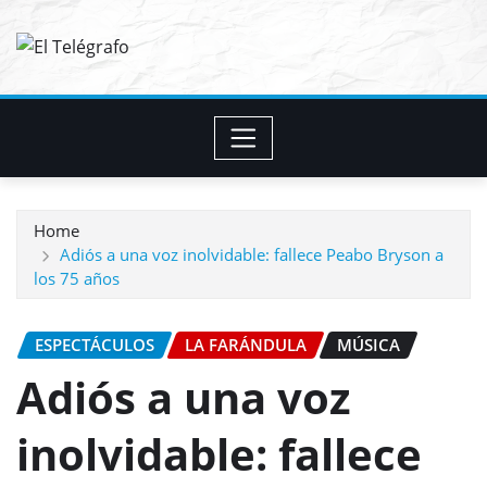
Skip
to
content
Home
Adiós a una voz inolvidable: fallece Peabo Bryson a
los 75 años
ESPECTÁCULOS
LA FARÁNDULA
MÚSICA
Adiós a una voz
inolvidable: fallece