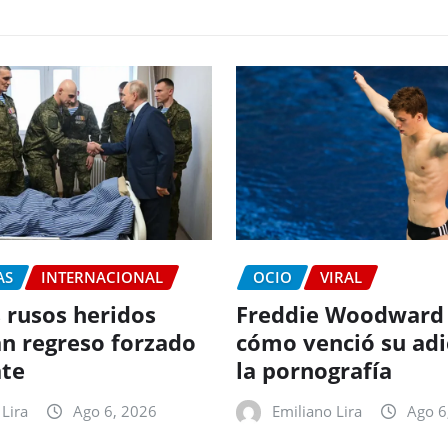
AS
INTERNACIONAL
OCIO
VIRAL
 rusos heridos
Freddie Woodward
n regreso forzado
cómo venció su adi
te
la pornografía
Lira
Ago 6, 2026
Emiliano Lira
Ago 6