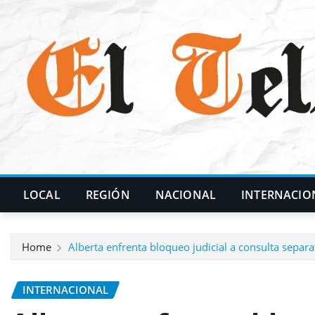
Skip
to
content
LOCAL
REGIÓN
NACIONAL
INTERNACIO
Home
Alberta enfrenta bloqueo judicial a consulta separa
INTERNACIONAL