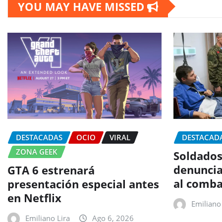
YOU MAY HAVE MISSED
DESTACADAS
OCIO
VIRAL
DESTACAD
ZONA GEEK
Soldados
denuncia
GTA 6 estrenará
al comba
presentación especial antes
en Netflix
Emiliano 
Emiliano Lira
Ago 6, 2026