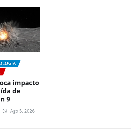
NOLOGÍA
L
oca impacto
aída de
on 9
Ago 5, 2026