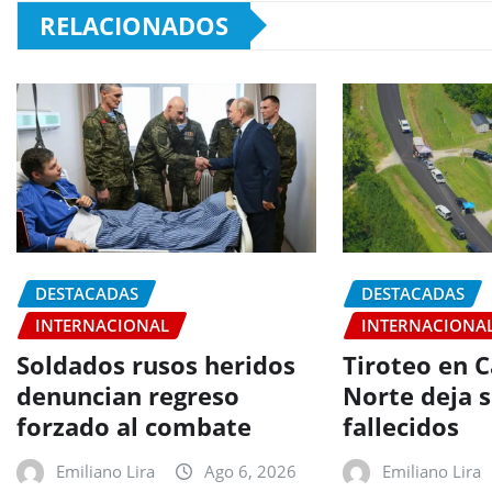
RELACIONADOS
DESTACADAS
DESTACADAS
INTERNACIONAL
INTERNACIONA
Soldados rusos heridos
Tiroteo en C
denuncian regreso
Norte deja s
forzado al combate
fallecidos
Emiliano Lira
Ago 6, 2026
Emiliano Lira