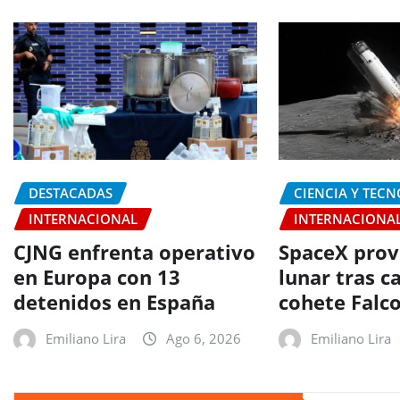
DESTACADAS
CIENCIA Y TEC
INTERNACIONAL
INTERNACIONA
CJNG enfrenta operativo
SpaceX prov
en Europa con 13
lunar tras c
detenidos en España
cohete Falc
Emiliano Lira
Ago 6, 2026
Emiliano Lira