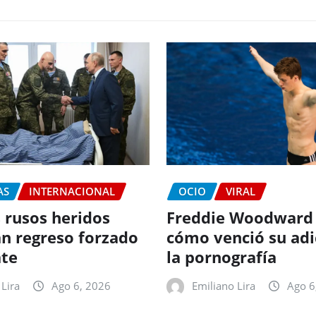
AS
INTERNACIONAL
OCIO
VIRAL
 rusos heridos
Freddie Woodward
n regreso forzado
cómo venció su adi
te
la pornografía
Lira
Ago 6, 2026
Emiliano Lira
Ago 6