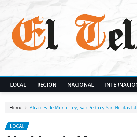
Skip
to
content
LOCAL
REGIÓN
NACIONAL
INTERNACIO
Home
Alcaldes de Monterrey, San Pedro y San Nicolás f
LOCAL