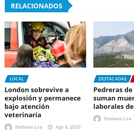
RELACIONADOS
LOCAL
DESTACADAS
London sobrevive a
Pedreras de
explosión y permanece
suman muer
bajo atención
laborales d
veterinaria
Emiliano Lira
Emiliano Lira
Ago 6, 2026