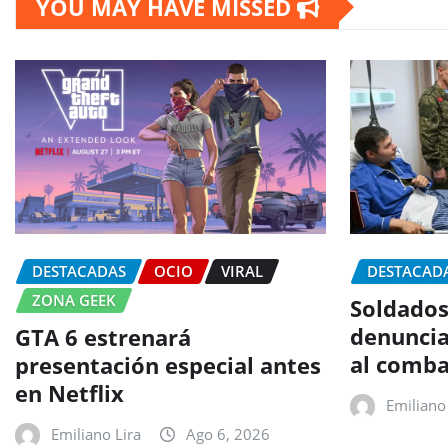
YOU MAY HAVE MISSED
DESTACADAS
OCIO
VIRAL
DESTACAD
ZONA GEEK
Soldados
denuncia
GTA 6 estrenará
al comba
presentación especial antes
en Netflix
Emiliano 
Emiliano Lira
Ago 6, 2026