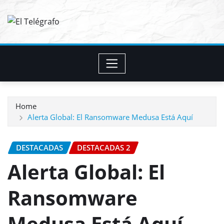
Skip
to
content
Home
Alerta Global: El Ransomware Medusa Está Aquí
DESTACADAS
DESTACADAS 2
Alerta Global: El
Ransomware
Medusa Está Aquí