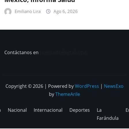
Emiliano Lira
Ago 6, 2026
Contáctanos en
prensa@telegrafo.mx
Copyright © 2026 | Powered by
WordPress
|
NewsExo
by
ThemeArile
n
Nacional
Internacional
Deportes
La
E
Farándula