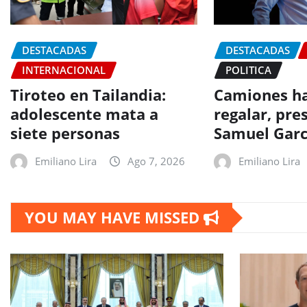
DESTACADAS
DESTACADAS
INTERNACIONAL
POLITICA
Tiroteo en Tailandia:
Camiones ha
adolescente mata a
regalar, pr
siete personas
Samuel Garc
Emiliano Lira
Ago 7, 2026
Emiliano Lira
YOU MAY HAVE MISSED