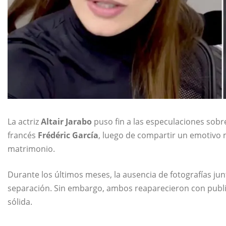
La actriz
Altair Jarabo
puso fin a las especulaciones sobr
francés
Frédéric García
, luego de compartir un emotivo 
matrimonio.
Durante los últimos meses, la ausencia de fotografías j
separación. Sin embargo, ambos reaparecieron con publi
sólida.