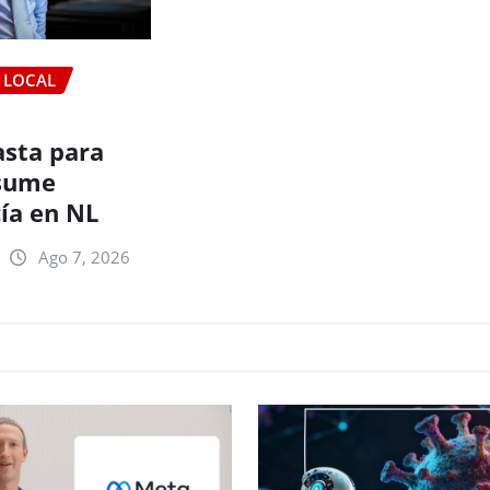
LOCAL
sta para
esume
ía en NL
Ago 7, 2026