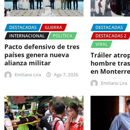
DESTACADAS
GUERRA
DESTACADAS
INTERNACIONAL
POLITICA
DESTACADAS 2
VIRAL
Pacto defensivo de tres
países genera nueva
Tráiler atro
alianza militar
hombre tra
en Monterr
Emiliano Lira
Ago 7, 2026
Emiliano Lira