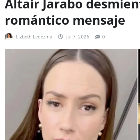
Altair Jarabo desmien
romántico mensaje
Lizbeth Ledezma
Jul 7, 2026
0