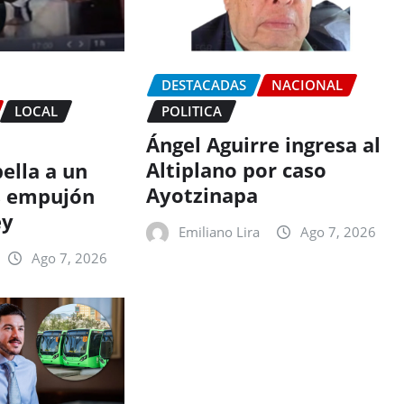
DESTACADAS
NACIONAL
LOCAL
POLITICA
Ángel Aguirre ingresa al
Altiplano por caso
pella a un
Ayotzinapa
s empujón
ey
Emiliano Lira
Ago 7, 2026
Ago 7, 2026