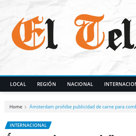
Skip
to
content
LOCAL
REGIÓN
NACIONAL
INTERNACIO
Home
Ámsterdam prohíbe publicidad de carne para combat
INTERNACIONAL