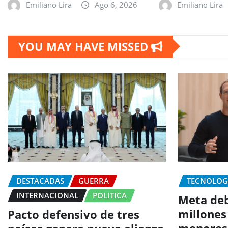
Emiliano Lira
Ago 6, 2026
Emiliano Lira
YOU MAY HAVE MISSED
DESTACADAS
GUERRA
TECNOLOG
INTERNACIONAL
POLITICA
Meta deb
millones
Pacto defensivo de tres
menores