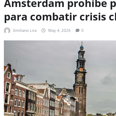
Ámsterdam prohíbe pu
para combatir crisis c
Emiliano Lira
May 4, 2026
0