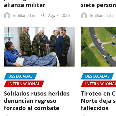
alianza militar
siete perso
Emiliano Lira
Ago 7, 2026
Emiliano Lira
DESTACADAS
DESTACADAS
INTERNACIONAL
INTERNACIONA
Soldados rusos heridos
Tiroteo en C
denuncian regreso
Norte deja s
forzado al combate
fallecidos