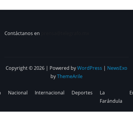
Contáctanos en
prensa@telegrafo.mx
Copyright © 2026 | Powered by
WordPress
|
NewsExo
by
ThemeArile
n
Nacional
Internacional
Deportes
La
E
Farándula