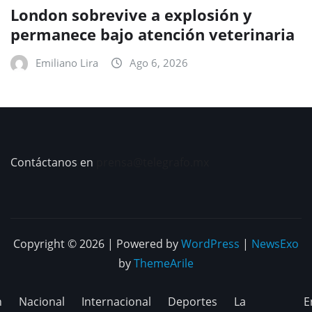
London sobrevive a explosión y
permanece bajo atención veterinaria
Emiliano Lira
Ago 6, 2026
Contáctanos en
prensa@telegrafo.mx
Copyright © 2026 | Powered by
WordPress
|
NewsExo
by
ThemeArile
n
Nacional
Internacional
Deportes
La
E