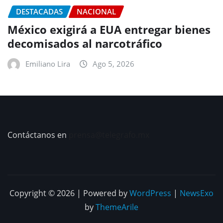
DESTACADAS
NACIONAL
México exigirá a EUA entregar bienes
decomisados al narcotráfico
Emiliano Lira
Ago 5, 2026
Contáctanos en
prensa@telegrafo.mx
Copyright © 2026 | Powered by
WordPress
|
NewsExo
by
ThemeArile