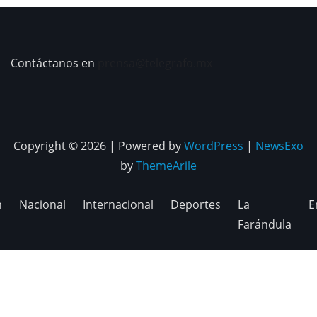
Contáctanos en
prensa@telegrafo.mx
Copyright © 2026 | Powered by
WordPress
|
NewsExo
by
ThemeArile
n
Nacional
Internacional
Deportes
La
E
Farándula