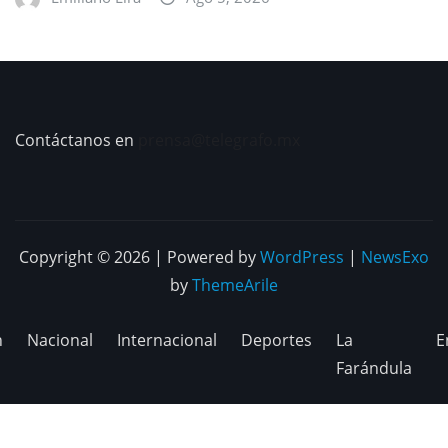
Contáctanos en
prensa@telegrafo.mx
Copyright © 2026 | Powered by
WordPress
|
NewsExo
by
ThemeArile
n
Nacional
Internacional
Deportes
La
E
Farándula