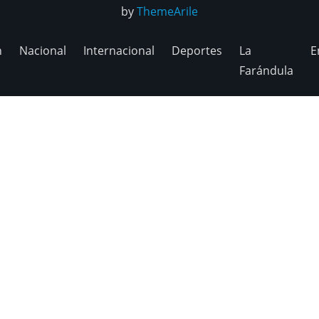
by
ThemeArile
n
Nacional
Internacional
Deportes
La
E
Farándula