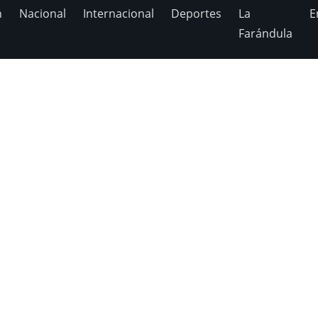
n
Nacional
Internacional
Deportes
La
E
Farándula