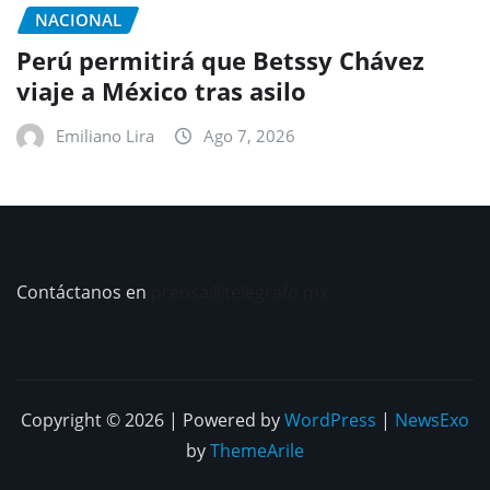
NACIONAL
Perú permitirá que Betssy Chávez
viaje a México tras asilo
Emiliano Lira
Ago 7, 2026
Contáctanos en
prensa@telegrafo.mx
Copyright © 2026 | Powered by
WordPress
|
NewsExo
by
ThemeArile