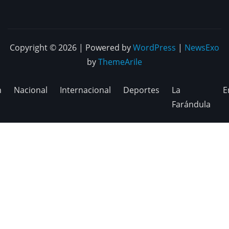
Copyright © 2026 | Powered by
WordPress
|
NewsExo
by
ThemeArile
n
Nacional
Internacional
Deportes
La
E
Farándula