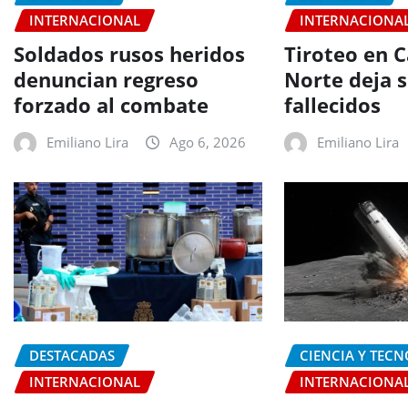
INTERNACIONAL
INTERNACIONA
Soldados rusos heridos
Tiroteo en C
denuncian regreso
Norte deja s
forzado al combate
fallecidos
Emiliano Lira
Ago 6, 2026
Emiliano Lira
DESTACADAS
CIENCIA Y TEC
INTERNACIONAL
INTERNACIONA