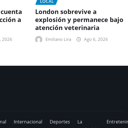
LOCAL
 cuenta
London sobrevive a
cción a
explosión y permanece bajo
atención veterinaria
, 2026
Emiliano Lira
Ago 6, 2026
nal
Internacional
Deportes
La
Entreteni