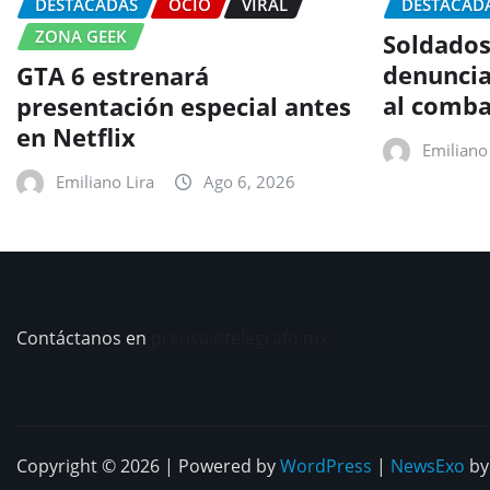
DESTACADAS
OCIO
VIRAL
DESTACAD
ZONA GEEK
Soldados
denuncia
GTA 6 estrenará
al comba
presentación especial antes
en Netflix
Emiliano 
Emiliano Lira
Ago 6, 2026
Contáctanos en
prensa@telegrafo.mx
Copyright © 2026 | Powered by
WordPress
|
NewsExo
b