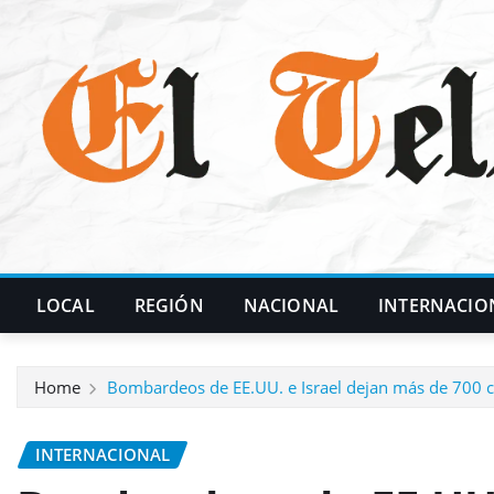
Skip
to
content
LOCAL
REGIÓN
NACIONAL
INTERNACIO
Home
Bombardeos de EE.UU. e Israel dejan más de 700 ci
INTERNACIONAL