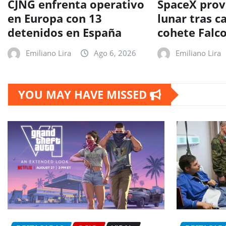
CJNG enfrenta operativo
SpaceX prov
en Europa con 13
lunar tras c
detenidos en España
cohete Falc
Emiliano Lira
Ago 6, 2026
Emiliano Lira
YOU MAY HAVE MISSED