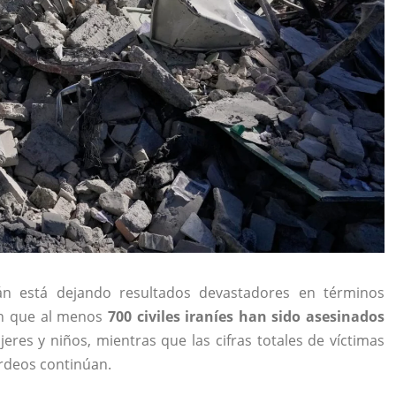
Irán está dejando resultados devastadores en términos
an que al menos
700 civiles iraníes han sido asesinados
eres y niños, mientras que las cifras totales de víctimas
ardeos continúan.