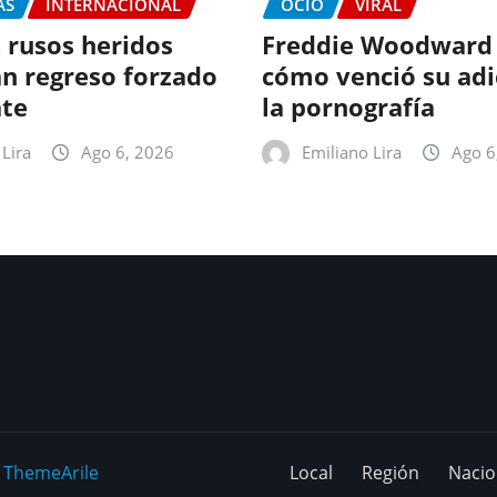
AS
INTERNACIONAL
OCIO
VIRAL
 rusos heridos
Freddie Woodward
n regreso forzado
cómo venció su adi
te
la pornografía
Lira
Ago 6, 2026
Emiliano Lira
Ago 6
y
ThemeArile
Local
Región
Nacio