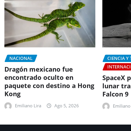
NACIONAL
CIENCIA Y
INTERNAC
Dragón mexicano fue
encontrado oculto en
SpaceX p
paquete con destino a Hong
lunar tr
Kong
Falcon 9
Emiliano Lira
Ago 5, 2026
Emiliano 