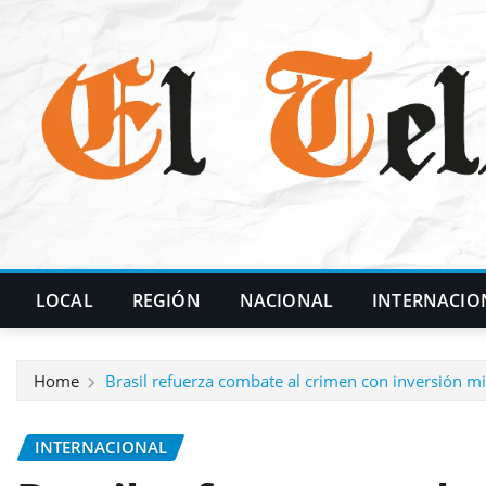
Skip
to
content
LOCAL
REGIÓN
NACIONAL
INTERNACIO
Home
Brasil refuerza combate al crimen con inversión mi
INTERNACIONAL