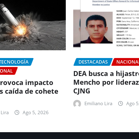
 TECNOLOGÍA
DESTACADAS
NACIONA
IONAL
DEA busca a hijastr
Mencho por lideraz
rovoca impacto
CJNG
as caída de cohete
Emiliano Lira
Ago 5
Lira
Ago 5, 2026