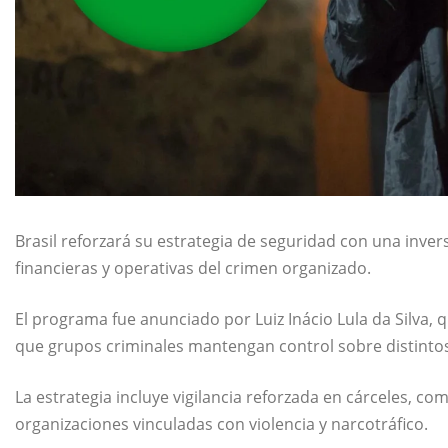
Brasil reforzará su estrategia de seguridad con una invers
financieras y operativas del crimen organizado.
El programa fue anunciado por
Luiz Inácio Lula da Silva
, 
que grupos criminales mantengan control sobre distintos 
La estrategia incluye vigilancia reforzada en cárceles, c
organizaciones vinculadas con violencia y narcotráfico.