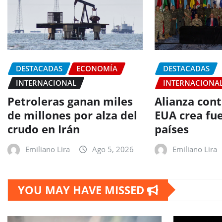
DESTACADAS
ECONOMÍA
DESTACADAS
INTERNACIONAL
INTERNACIONA
Petroleras ganan miles
Alianza cont
de millones por alza del
EUA crea fu
crudo en Irán
países
Emiliano Lira
Ago 5, 2026
Emiliano Lira
YOU MAY HAVE MISSED