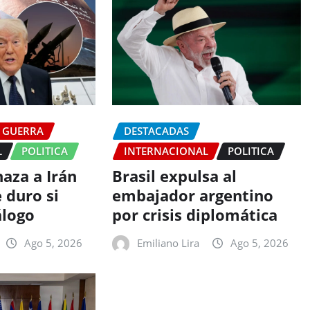
GUERRA
DESTACADAS
L
POLITICA
INTERNACIONAL
POLITICA
aza a Irán
Brasil expulsa al
 duro si
embajador argentino
álogo
por crisis diplomática
Ago 5, 2026
Emiliano Lira
Ago 5, 2026