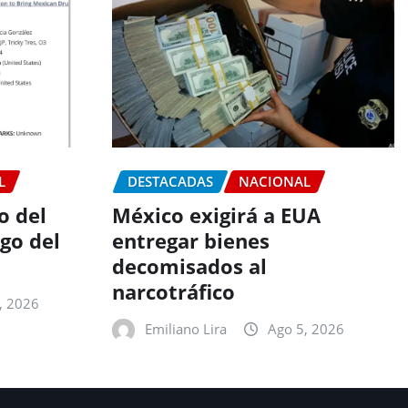
L
DESTACADAS
NACIONAL
o del
México exigirá a EUA
go del
entregar bienes
decomisados al
narcotráfico
, 2026
Emiliano Lira
Ago 5, 2026