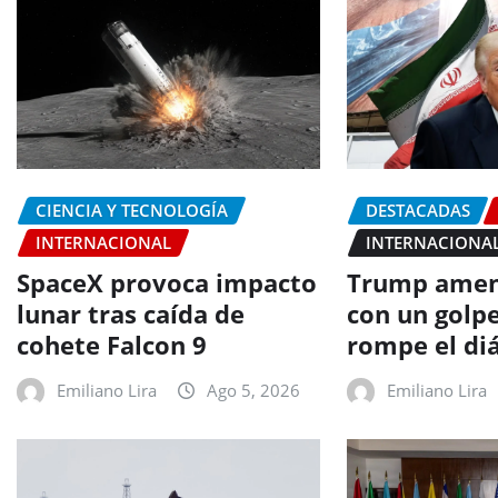
CIENCIA Y TECNOLOGÍA
DESTACADAS
INTERNACIONAL
INTERNACIONA
SpaceX provoca impacto
Trump amen
lunar tras caída de
con un golpe
cohete Falcon 9
rompe el di
Emiliano Lira
Ago 5, 2026
Emiliano Lira