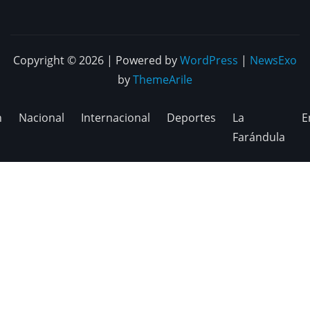
Copyright © 2026 | Powered by
WordPress
|
NewsExo
by
ThemeArile
n
Nacional
Internacional
Deportes
La
E
Farándula