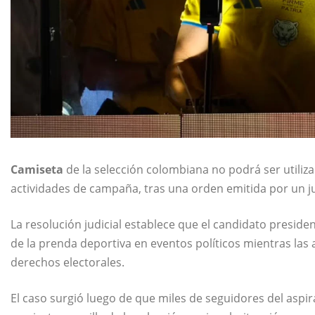
Camiseta
de la selección colombiana no podrá ser utiliz
actividades de campaña, tras una orden emitida por un j
La resolución judicial establece que el candidato presid
de la prenda deportiva en eventos políticos mientras las
derechos electorales.
El caso surgió luego de que miles de seguidores del aspira