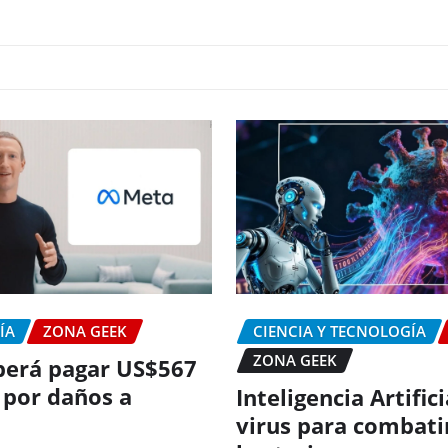
ÍA
ZONA GEEK
CIENCIA Y TECNOLOGÍA
ZONA GEEK
erá pagar US$567
 por daños a
Inteligencia Artific
virus para combati