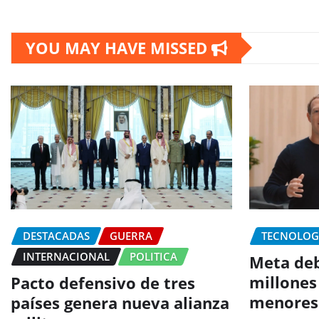
YOU MAY HAVE MISSED
DESTACADAS
GUERRA
TECNOLOG
INTERNACIONAL
POLITICA
Meta deb
millones
Pacto defensivo de tres
menores
países genera nueva alianza