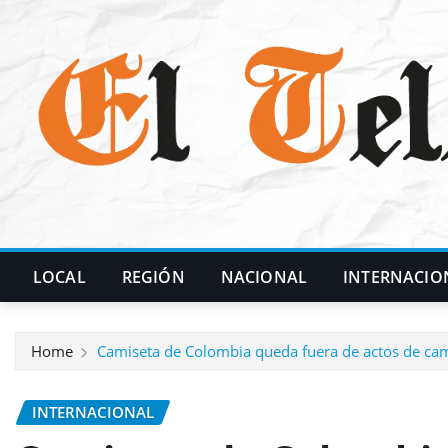
Skip
to
content
LOCAL
REGIÓN
NACIONAL
INTERNACIO
Home
Camiseta de Colombia queda fuera de actos de ca
INTERNACIONAL