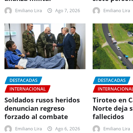
Emiliano Lira
Ago 7, 2026
Emiliano Lira
DESTACADAS
DESTACADAS
INTERNACIONAL
INTERNACIONA
Soldados rusos heridos
Tiroteo en C
denuncian regreso
Norte deja s
forzado al combate
fallecidos
Emiliano Lira
Ago 6, 2026
Emiliano Lira