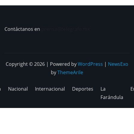
Contáctanos en
prensa@telegrafo.mx
Copyright © 2026 | Powered by
WordPress
|
NewsExo
by
ThemeArile
n
Nacional
Internacional
Deportes
La
E
Farándula