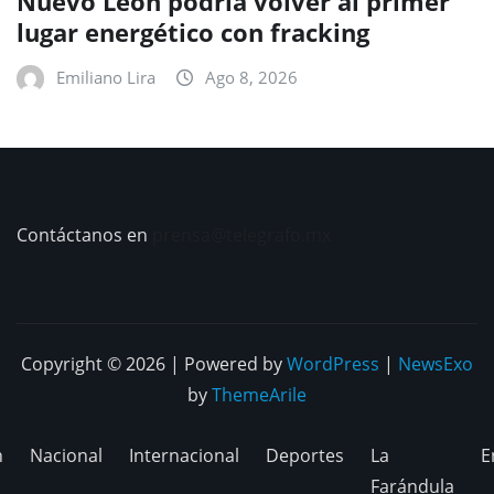
Nuevo León podría volver al primer
lugar energético con fracking
Emiliano Lira
Ago 8, 2026
Contáctanos en
prensa@telegrafo.mx
Copyright © 2026 | Powered by
WordPress
|
NewsExo
by
ThemeArile
n
Nacional
Internacional
Deportes
La
E
Farándula