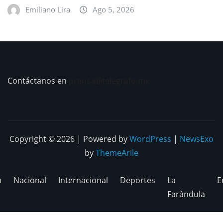
Emiliano Lira
Ago 5, 2026
Contáctanos en
prensa@telegrafo.mx
Copyright © 2026 | Powered by
WordPress
|
NewsExo
by
ThemeArile
n
Nacional
Internacional
Deportes
La
E
Farándula