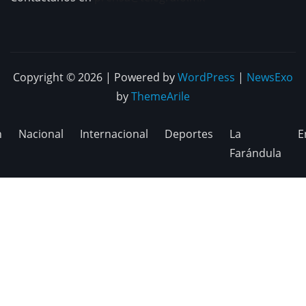
Copyright © 2026 | Powered by
WordPress
|
NewsExo
by
ThemeArile
n
Nacional
Internacional
Deportes
La
E
Farándula