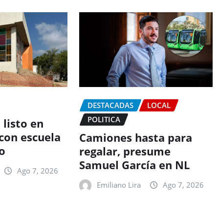
DESTACADAS
LOCAL
POLITICA
 listo en
con escuela
Camiones hasta para
o
regalar, presume
Samuel García en NL
Ago 7, 2026
Emiliano Lira
Ago 7, 2026