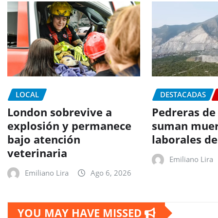
LOCAL
DESTACADAS
London sobrevive a
Pedreras de
explosión y permanece
suman muer
bajo atención
laborales d
veterinaria
Emiliano Lira
Emiliano Lira
Ago 6, 2026
YOU MAY HAVE MISSED