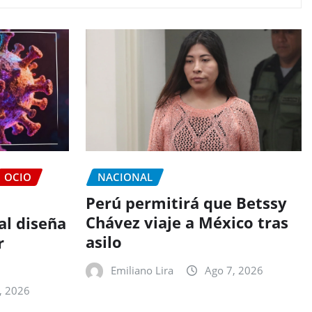
OCIO
NACIONAL
Perú permitirá que Betssy
Chávez viaje a México tras
ial diseña
asilo
r
Emiliano Lira
Ago 7, 2026
, 2026