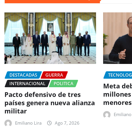
DESTACADAS
GUERRA
TECNOLOG
INTERNACIONAL
POLITICA
Meta deb
millones
Pacto defensivo de tres
menores
países genera nueva alianza
militar
Emiliano 
Emiliano Lira
Ago 7, 2026