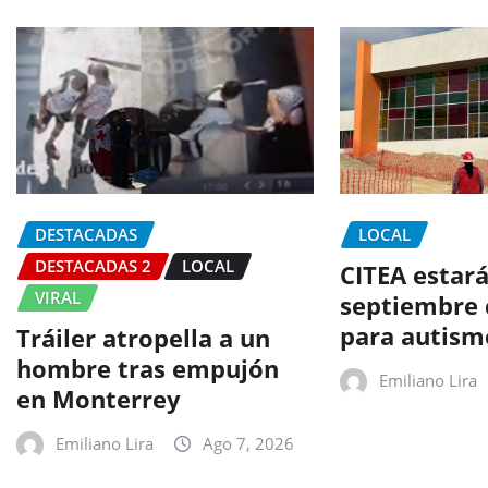
DESTACADAS
LOCAL
DESTACADAS 2
LOCAL
CITEA estará
VIRAL
septiembre 
para autism
Tráiler atropella a un
hombre tras empujón
Emiliano Lira
en Monterrey
Emiliano Lira
Ago 7, 2026