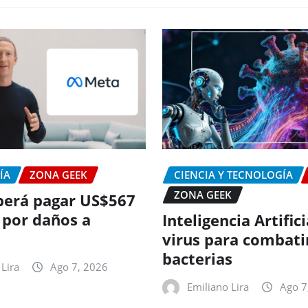
ÍA
ZONA GEEK
CIENCIA Y TECNOLOGÍA
ZONA GEEK
erá pagar US$567
 por daños a
Inteligencia Artific
virus para combati
bacterias
Lira
Ago 7, 2026
Emiliano Lira
Ago 7