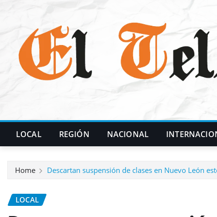
Skip
to
content
LOCAL
REGIÓN
NACIONAL
INTERNACIO
Home
Descartan suspensión de clases en Nuevo León este
LOCAL