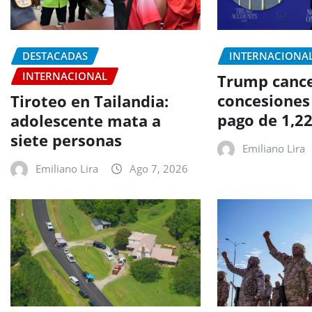
DESTACADAS
INTERNACIONA
INTERNACIONAL
Trump canc
concesiones 
Tiroteo en Tailandia:
pago de 1,2
adolescente mata a
siete personas
Emiliano Lira
Emiliano Lira
Ago 7, 2026