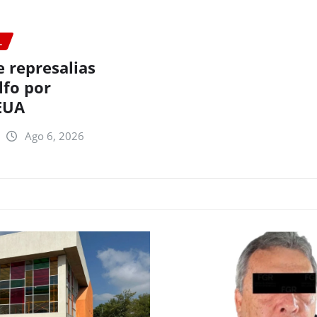
L
e represalias
lfo por
EUA
Ago 6, 2026