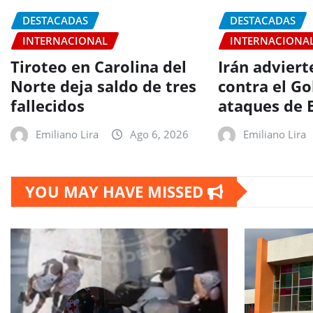
DESTACADAS
DESTACADAS
INTERNACIONAL
INTERNACIONA
Tiroteo en Carolina del
Irán adviert
Norte deja saldo de tres
contra el Go
fallecidos
ataques de 
Emiliano Lira
Ago 6, 2026
Emiliano Lira
YOU MAY HAVE MISSED