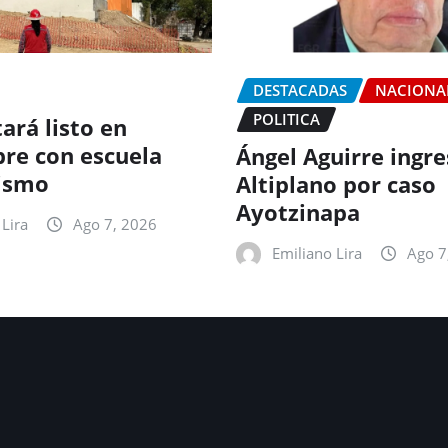
DESTACADAS
NACIONA
POLITICA
ará listo en
re con escuela
Ángel Aguirre ingre
ismo
Altiplano por caso
Ayotzinapa
Lira
Ago 7, 2026
Emiliano Lira
Ago 7