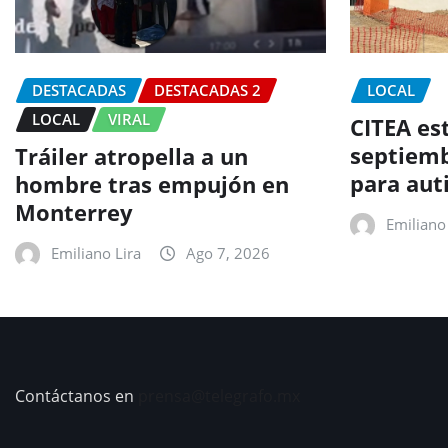
DESTACADAS
DESTACADAS 2
LOCAL
LOCAL
VIRAL
CITEA est
septiemb
Tráiler atropella a un
para aut
hombre tras empujón en
Monterrey
Emiliano 
Emiliano Lira
Ago 7, 2026
Contáctanos en
prensa@telegrafo.mx