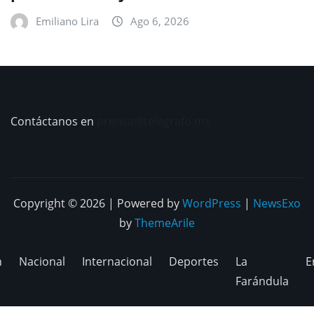
Emiliano Lira
Ago 6, 2026
Contáctanos en
prensa@telegrafo.mx
Copyright © 2026 | Powered by
WordPress
|
NewsExo
by
ThemeArile
n
Nacional
Internacional
Deportes
La
E
Farándula