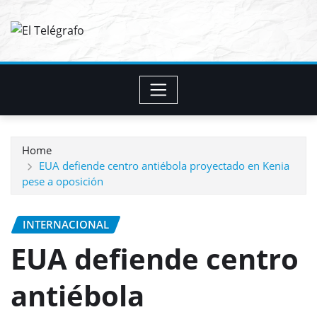
Skip
to
content
Home
EUA defiende centro antiébola proyectado en Kenia
pese a oposición
INTERNACIONAL
EUA defiende centro
antiébola